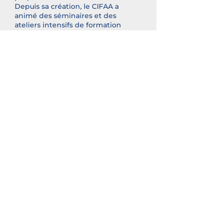
Depuis sa création, le CIFAA a
animé des séminaires et des
ateliers intensifs de formation
initiale ou continue et des
conférences analysant cette
mutation qui doit intégrer ces
transitions démographique,
écologique et numérique dans la
gestion du bâti, de la ville et de son
territoire. De ce fait, le CIFAA
contribue à des avancées
significatives au regard des
objectifs ODD 7, ODD 11 déjà cités
et «ODD 13 : mesures relatives à la
lutte contre les changements
climatiques».
Pour organiser et animer ces
ateliers intensifs, le CIFAA s’est
associé avec ATELAB, l’atelier
laboratoire des systèmes urbains
de l’Ecole Nationale Supérieure
d’Architecture de Paris-la-Villette et
des établissements